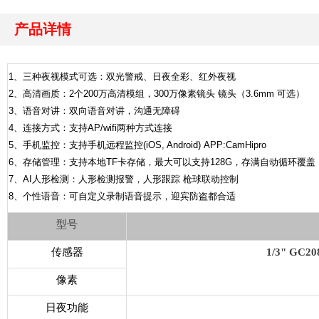
产品详情
1、三种夜视模式可选：双光警戒、日夜全彩、红外夜视
2、高清画质：2个200万高清模组，300万像素镜头 镜头（3.6mm 可选）
3、语音对讲：双向语音对讲，沟通无障碍
4、连接方式：支持AP/wifi两种方式连接
5、手机监控：支持手机远程监控(iOS, Android) APP:CamHipro
6、存储管理：支持本地TF卡存储，最大可以支持128G，存满自动循环覆盖
7、AI人形检测：人形检测报警，人形跟踪 枪球联动控制
8、个性语音：可自定义录制语音提示，迎宾防盗都合适
型号
传感器
1/3" GC
像素
日夜功能